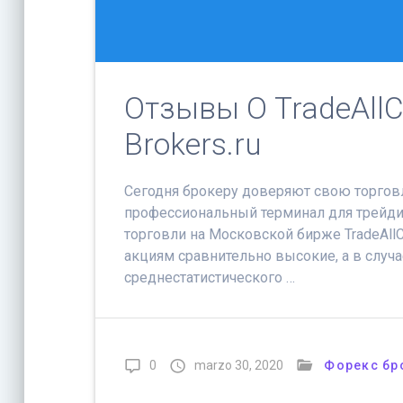
Отзывы О TradeAllCr
Brokers.ru
Сегодня брокеру доверяют свою торговл
профессиональный терминал для трейдин
торговли на Московской бирже TradeAll
акциям сравнительно высокие, а в слу
среднестатистического …
0
marzo 30, 2020
Форекс бр