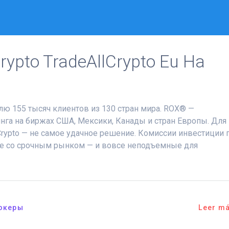
ypto TradeAllCrypto Eu На
ю 155 тысяч клиентов из 130 стран мира. ROX® —
га на биржах США, Мексики, Канады и стран Европы. Для
Crypto — не самое удачное решение. Комиссии инвестиции 
чае со срочным рынком — и вовсе неподъемные для
океры
Leer m