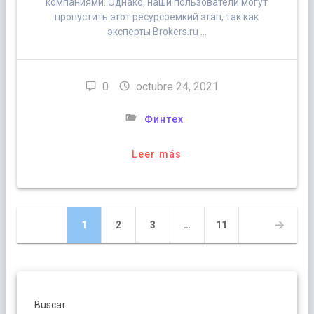
компаниями. Однако, наши пользователи могут
пропустить этот ресурсоемкий этап, так как
эксперты Brokers.ru …
0
octubre 24, 2021
Финтех
Leer más
Navegación
Página
Página
Página
Página
1
2
3
…
11
de
entradas
Buscar: