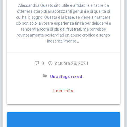
Alessandria Questo sito utile è affidabile e facile da
ottenere steroidi anabolizzanti genuini e di qualità di
cui hai bisogno. Questa è la base, se viene a mancare
ciò non solo la vostra esperienza finirà per deludervi e
rendervi ancora di più dei frustrati, ma potrebbe
rovinosamente portarvi ad un abuso cronico a senso
inesorabilmente …
0
octubre 28, 2021
Uncategorized
Leer más