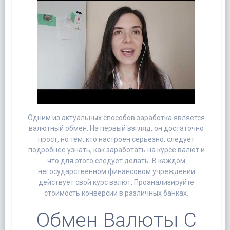
Одним из актуальных способов заработка является
валютный обмен. На первый взгляд, он достаточно
прост, но тем, кто настроен серьезно, следует
подробнее узнать, как заработать на курсе валют и
что для этого следует делать. В каждом
негосударственном финансовом учреждении
действует свой курс валют. Проанализируйте
стоимость конверсии в различных банках.
Обмен Валюты С