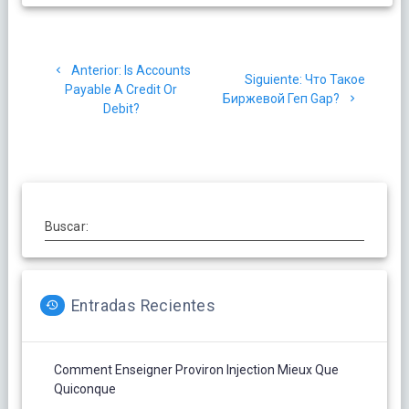
Navegación
Post
Anterior:
Is Accounts
de
Siguiente
Siguiente:
Что Такое
anterior:
Payable A Credit Or
post:
Биржевой Геп Gap?
Debit?
entradas
Buscar:
Entradas Recientes
Comment Enseigner Proviron Injection Mieux Que
Quiconque