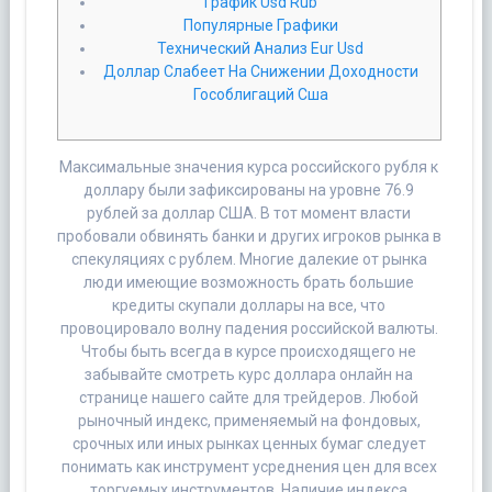
График Usd Rub
Популярные Графики
Технический Анализ Eur Usd
Доллар Слабеет На Снижении Доходности
Гособлигаций Сша
Максимальные значения курса российского рубля к
доллару были зафиксированы на уровне 76.9
рублей за доллар США. В тот момент власти
пробовали обвинять банки и других игроков рынка в
спекуляциях с рублем. Многие далекие от рынка
люди имеющие возможность брать большие
кредиты скупали доллары на все, что
провоцировало волну падения российской валюты.
Чтобы быть всегда в курсе происходящего не
забывайте смотреть курс доллара онлайн на
странице нашего сайте для трейдеров. Любой
рыночный индекс, применяемый на фондовых,
срочных или иных рынках ценных бумаг следует
понимать как инструмент усреднения цен для всех
торгуемых инструментов. Наличие индекса