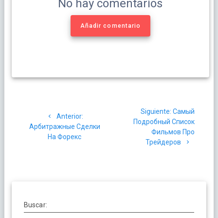
No hay comentarios
Añadir comentario
Navegación
Siguiente
Siguiente:
Самый
de
Post
Anterior:
post:
Подробный Список
anterior:
Арбитражные Сделки
Фильмов Про
entradas
На Форекс
Трейдеров
Buscar: