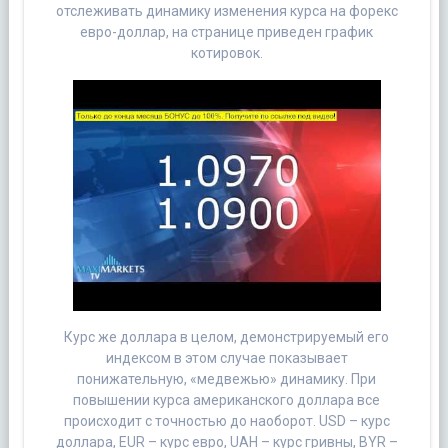
отслеживать динамику изменения курса на форекс
евро-доллар, на странице приведен график
котировок.
Курс же доллара в целом, демонстрируемый его
индексом в этом случае показывает
понижательную, «медвежью» динамику. При
повышении курса американского доллара все
происходит с точностью до наоборот. USD – курс
доллара, EUR – курс евро, UAH – курс гривны, BYR –