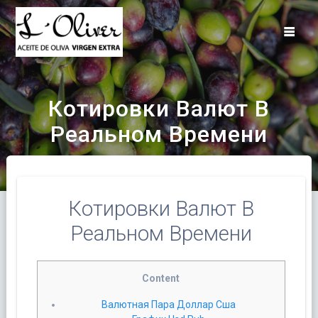
Saltar
al
contenido
Котировки Валют В
Реальном Времени
Котировки Валют В
Реальном Времени
Content
Валютная Пара Доллар Сша