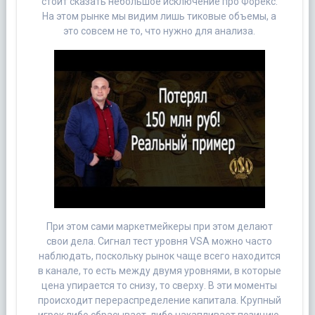
стоит сказать небольшое исключение про Форекс.
На этом рынке мы видим лишь тиковые объемы, а
это совсем не то, что нужно для анализа.
При этом сами маркетмейкеры при этом делают
свои дела. Сигнал тест уровня VSA можно часто
наблюдать, поскольку рынок чаще всего находится
в канале, то есть между двумя уровнями, в которые
цена упирается то снизу, то сверху. В эти моменты
происходит перераспределение капитала. Крупный
игрок либо сбрасывает, либо накапливает позицию.