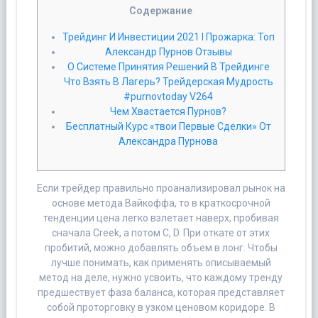
Cодержание
Трейдинг И Инвестиции 2021 I Прожарка: Топ
Александр Пурнов Отзывы
О Системе Принятия Решений В Трейдинге
Что Взять В Лагерь? Трейдерская Мудрость
#purnovtoday V264
Чем Хвастается Пурнов?
Бесплатный Курс «твои Первые Сделки» От
Александра Пурнова
Если трейдер правильно проанализировал рынок на
основе метода Вайкоффа, то в краткосрочной
тенденции цена легко взлетает наверх, пробивая
сначала Creek, а потом C, D. При откате от этих
пробитий, можно добавлять объем в лонг. Чтобы
лучше понимать, как применять описываемый
метод на деле, нужно усвоить, что каждому тренду
предшествует фаза баланса, которая представляет
собой проторговку в узком ценовом коридоре. В