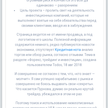
огромный риск и кончается это всегда
одинаково — разорением.
Цель проекта – пролить свет на деятельность
инвестиционных компаний, которые не
выполняют взятые на себя обязательства перед
своими клиентами, вводя их в заблуждения.
Страница ведется не от имени продавца, а под
логотипом его школы. Полезной информации
содержится немного, редко публикуются новости
экономики, отсутствует
Кредитная нота
анализ
торгов или обзор рынка, согласно отзывам. Тема в
разделе «Форекс, трейдинг и инвестиции», создана
пользователем Todos, 18 авг 2018.
И совершенно не согласен с тем, что, «кто знает —
молчит». Я сам успешно зарабатываю с рынка и
совершенно не боюсь выдавать свои «секреты».
Что касается Пурнова, думаю он реально крутой
трейдер, убеждался в этом не раз.
Поэтому поиск и использование нижеописанных
паттернов является в VSA чем то вроде, виртуозной