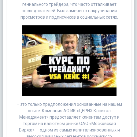
гениального трейдера, что часто отталкивает
последователей. Был замечен в накручивании
просмотров и подписчиков в социальных сетях.
– это только предположения основанные на нашем
опыте. Компания АО ИК «ЦЕРИХ Кэпитал
Менеджмент» предоставляет клиентам доступ к
торгам на валютном рынке ОАО «Московская
Биржа» — одном из самых капитализированных и
высоколиквидных сегментов российского