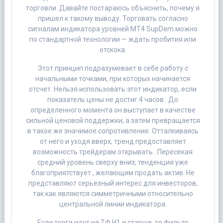
торговли. Давайте постараюсь объяснить, почему я
пришел к такому выводу. Торговать согласно
сигналам индикатора уровней MT4 SupDem можно
по стандартной технологии — ждать пробития или
отскока.
Этот принцип подразумевает в себе работу с
начальными точками, при которых начинается
отсчет. Нельзя использовать этот индикатор, если
показатель цены не достиг 4 часов . До
определенного момента он выступает в качестве
сильной ценовой поддержки, а затем превращается
в такое же значимое сопротивление. Отталкиваясь
от него и уходя вверх, тренд предоставляет
возможность трейдерам открывать . Пересекая
средний уровень сверху вниз, тенденция уже
благоприятствует , желающим продать актив. Не
представляют серьезный интерес для инвесторов,
так как являются симметричными относительно
центральной линии индикатора.
Если торги идут на ТФ H1 и старше, то фильтр