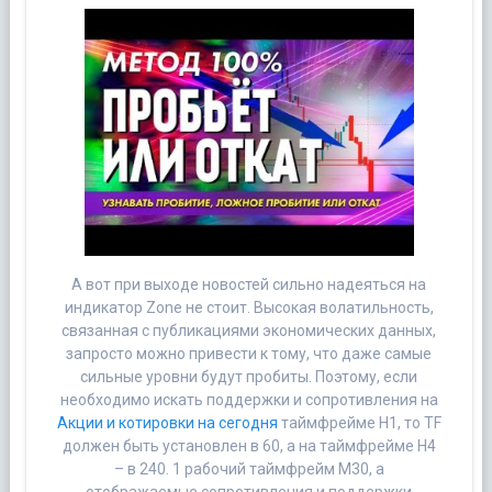
А вот при выходе новостей сильно надеяться на
индикатор Zone не стоит. Высокая волатильность,
связанная с публикациями экономических данных,
запросто можно привести к тому, что даже самые
сильные уровни будут пробиты. Поэтому, если
необходимо искать поддержки и сопротивления на
Акции и котировки на сегодня
таймфрейме H1, то TF
должен быть установлен в 60, а на таймфрейме H4
– в 240. 1 рабочий таймфрейм M30, а