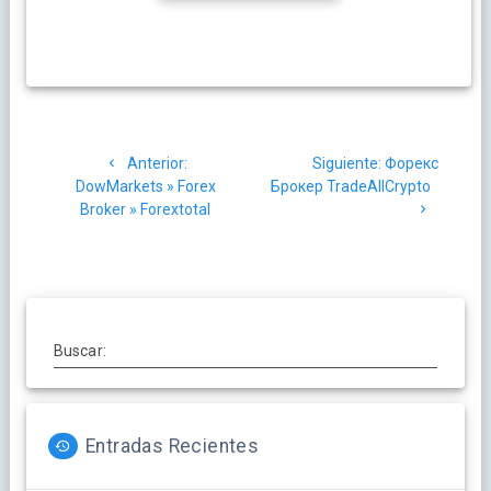
Navegación
Post
Siguiente
Anterior:
Siguiente:
Форекс
de
anterior:
post:
DowMarkets » Forex
Брокер TradeAllCrypto
Broker » Forextotal
entradas
Buscar:
Entradas Recientes