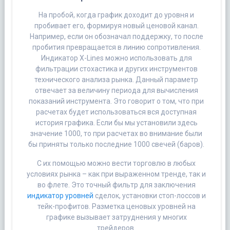
На пробой, когда график доходит до уровня и
пробивает его, формируя новый ценовой канал.
Например, если он обозначал поддержку, то после
пробития превращается в линию сопротивления.
Индикатор X-Lines можно использовать для
фильтрации стохастика и других инструментов
технического анализа рынка. Данный параметр
отвечает за величину периода для вычисления
показаний инструмента. Это говорит о том, что при
расчетах будет использоваться вся доступная
история графика. Если бы мы установили здесь
значение 1000, то при расчетах во внимание были
бы приняты только последние 1000 свечей (баров).
С их помощью можно вести торговлю в любых
условиях рынка – как при выраженном тренде, так и
во флете. Это точный фильтр для заключения
индикатор уровней
сделок, установки стоп-лоссов и
тейк-профитов. Разметка ценовых уровней на
графике вызывает затруднения у многих
трейдеров.