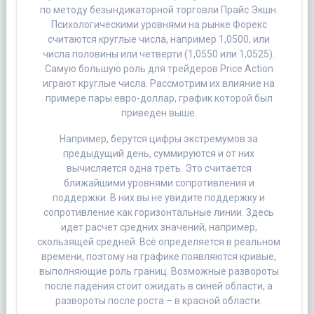
по методу безындикаторной торговли Прайс Экшн.
Психологическими уровнями на рынке Форекс
считаются круглые числа, например 1,0500, или
числа половины или четверти (1,0550 или 1,0525).
Самую большую роль для трейдеров Price Action
играют круглые числа. Рассмотрим их влияние на
примере пары евро-доллар, график которой был
приведен выше.
Например, берутся цифры экстремумов за
предыдущий день, суммируются и от них
вычисляется одна треть. Это считается
ближайшими уровнями сопротивления и
поддержки. В них вы не увидите поддержку и
сопротивление как горизонтальные линии. Здесь
идет расчет средних значений, например,
скользящей средней. Всё определяется в реальном
времени, поэтому на графике появляются кривые,
выполняющие роль границ. Возможные развороты
после падения стоит ожидать в синей области, а
развороты после роста – в красной области.