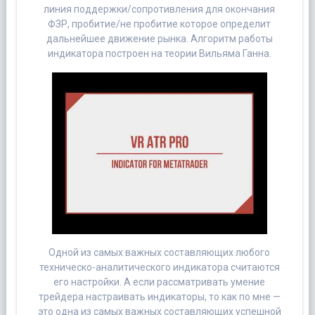
линия поддержки/сопротивления для окончания
ФЗР, пробитие/не пробитие которое определит
дальнейшее движение рынка. Алгоритм работы
индикатора построен на теории Вильяма Ганна.
Одной из самых важных составляющих любого
техническо-аналитического индикатора считаются
его настройки. А если рассматривать умение
трейдера настраивать индикаторы, то как по мне —
это одна из самых важных составляющих успешной