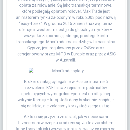
opłata za rolowanie. Są jako transakcje terminowe,
które podlegają opłatom rollover. MaxiTrade jest
animatorem rynku założonym w roku 2003 pod nazwą
“easy-forex”. W grudniu 2015 zmienił nazwę i teraz
oferuje inwestorom dostęp do globalnych rynków –
wszystko za pomocą jednego, prostego konta
transakcyjnego. MaxiTrade ma siedzibę w Limassol na
Cyprze, jest regulowany przez CySec oraz
licencjonowany przez MiFID w Europie oraz przez ASIC
w Australii.
Broker działający legalnie w Polsce musi mieć
zezwolenie KNF. Lista z rejestrem podmiotów
spełniających wymogi dostępna jest na oficjalnej
witrynie Komisji –tutaj. Jeśli dany broker nie znajduje
się na liście, nie zalecamy korzystać z jego usług.
A kto ci się przyzna ze stracil, jak w necie sami
biznesmeni w czepku urodzeni są. Ja tez zarobiłem
kupę forsy tak jak i wszyscy inni, jeśli wiesz co mam na