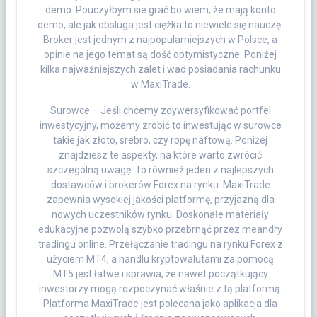
demo. Pouczyłbym sie grać bo wiem, że mają konto
demo, ale jak obsluga jest ciężka to niewiele się nauczę.
Broker jest jednym z najpopularniejszych w Polsce, a
opinie na jego temat są dość optymistyczne. Poniżej
kilka najważniejszych zalet i wad posiadania rachunku
w MaxiTrade.
Surowce – Jeśli chcemy zdywersyfikować portfel
inwestycyjny, możemy zrobić to inwestując w surowce
takie jak złoto, srebro, czy ropę naftową. Poniżej
znajdziesz te aspekty, na które warto zwrócić
szczególną uwagę. To również jeden z najlepszych
dostawców i brokerów Forex na rynku. MaxiTrade
zapewnia wysokiej jakości platformę, przyjazną dla
nowych uczestników rynku. Doskonałe materiały
edukacyjne pozwolą szybko przebrnąć przez meandry
tradingu online. Przełączanie tradingu na rynku Forex z
użyciem MT4, a handlu kryptowalutami za pomocą
MT5 jest łatwe i sprawia, że nawet początkujący
inwestorzy mogą rozpoczynać właśnie z tą platformą.
Platforma MaxiTrade jest polecana jako aplikacja dla