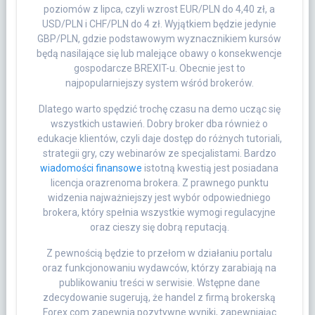
poziomów z lipca, czyli wzrost EUR/PLN do 4,40 zł, a
USD/PLN i CHF/PLN do 4 zł. Wyjątkiem będzie jedynie
GBP/PLN, gdzie podstawowym wyznacznikiem kursów
będą nasilające się lub malejące obawy o konsekwencje
gospodarcze BREXIT-u. Obecnie jest to
najpopularniejszy system wśród brokerów.
Dlatego warto spędzić trochę czasu na demo ucząc się
wszystkich ustawień. Dobry broker dba również o
edukacje klientów, czyli daje dostęp do różnych tutoriali,
strategii gry, czy webinarów ze specjalistami. Bardzo
wiadomości finansowe
istotną kwestią jest posiadana
licencja orazrenoma brokera. Z prawnego punktu
widzenia najważniejszy jest wybór odpowiedniego
brokera, który spełnia wszystkie wymogi regulacyjne
oraz cieszy się dobrą reputacją.
Z pewnością będzie to przełom w działaniu portalu
oraz funkcjonowaniu wydawców, którzy zarabiają na
publikowaniu treści w serwisie. Wstępne dane
zdecydowanie sugerują, że handel z firmą brokerską
Forex.com zapewnia pozytywne wyniki, zapewniając