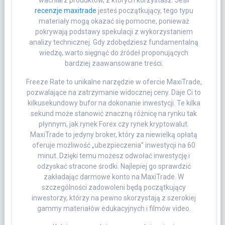
wachlarz produktów, z których korzystasz. Jeśli
recenzje maxitrade
jesteś początkujący, tego typu
materiały mogą okazać się pomocne, ponieważ
pokrywają podstawy spekulacji z wykorzystaniem
analizy technicznej. Gdy zdobędziesz fundamentalną
wiedzę, warto sięgnąć do źródeł proponujących
bardziej zaawansowane treści.
Freeze Rate to unikalne narzędzie w ofercie MaxiTrade,
pozwalające na zatrzymanie widocznej ceny. Daje Ci to
kilkusekundowy bufor na dokonanie inwestycji. Te kilka
sekund może stanowić znaczną różnicę na rynku tak
płynnym, jak rynek Forex czy rynek kryptowalut.
MaxiTrade to jedyny broker, który za niewielką opłatą
oferuje możliwość „ubezpieczenia” inwestycji na 60
minut. Dzięki temu możesz odwołać inwestycję i
odzyskać stracone środki. Najlepiej go sprawdzić
zakładając darmowe konto na MaxiTrade. W
szczególności zadowoleni będą początkujący
inwestorzy, którzy na pewno skorzystają z szerokiej
gammy materiałów edukacyjnych i filmów video.