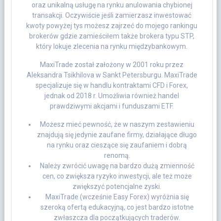
oraz unikalną usługę na rynku anulowania chybionej
transakcji. Oczywiście jeśli zamierzasz inwestować
kwoty powyżej tys możesz zajrzeć do mojego rankingu
brokerów gdzie zamieściłem także brokera typu STP,
który lokuje zlecenia na rynku międzybankowym.
MaxiTrade został założony w 2001 roku przez
Aleksandra Tsikhilova w Sankt Petersburgu. MaxiTrade
specjalizuje się w handlu kontraktami CFD i Forex,
jednak od 2018 r. Umożliwia również handel
prawdziwymi akcjami i funduszami ETF.
Możesz mieć pewność, że w naszym zestawieniu
znajdują się jedynie zaufane firmy, działające długo
na rynku oraz cieszące się zaufaniem i dobrą
renomą.
Należy zwrócić uwagę na bardzo dużą zmienność
cen, co zwiększa ryzyko inwestycji, ale też może
zwiększyć potencjalne zyski.
MaxiTrade (wcześnie Easy Forex) wyróżnia się
szeroką ofertą edukacyjną, co jest bardzo istotne
zwłaszcza dla początkujących traderów.