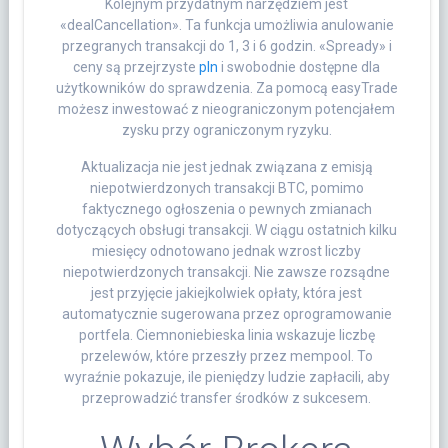
Kolejnym przydatnym narzędziem jest
«dealCancellation». Ta funkcja umożliwia anulowanie
przegranych transakcji do 1, 3 i 6 godzin. «Spready» i
ceny są przejrzyste
pln
i swobodnie dostępne dla
użytkowników do sprawdzenia. Za pomocą easyTrade
możesz inwestować z nieograniczonym potencjałem
zysku przy ograniczonym ryzyku.
Aktualizacja nie jest jednak związana z emisją
niepotwierdzonych transakcji BTC, pomimo
faktycznego ogłoszenia o pewnych zmianach
dotyczących obsługi transakcji. W ciągu ostatnich kilku
miesięcy odnotowano jednak wzrost liczby
niepotwierdzonych transakcji. Nie zawsze rozsądne
jest przyjęcie jakiejkolwiek opłaty, która jest
automatycznie sugerowana przez oprogramowanie
portfela. Ciemnoniebieska linia wskazuje liczbę
przelewów, które przeszły przez mempool. To
wyraźnie pokazuje, ile pieniędzy ludzie zapłacili, aby
przeprowadzić transfer środków z sukcesem.