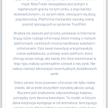
mysli. MaxiTrade niewątpliwie jest jednym z
najstarszych graczy na tym rynku, a więc bardzo
doświadczonym i, co za tym idzie, cieszącym się dużą
popularnością. Platforma ma bardzo wysoką ocenę
pośród opiniujących w systemie TrustPilot.
Analiza nie zawsze jest prosta, ponieważ w Internecie
krążą różne rodzaje informacji, które mówią o różnych
platformach, na których można handlować walutami i
critomonami. Dziś świat inwestycji w kryptowaluty
rośnie wykładniczo, a istnieje wiele platform, które
oferują swoje usługi, aby każdy, kto chce inwestować w
tego typu walutę i potencjalnie czerpał z niej zyski. Nie
należy również lekceważyć ewentualnych dodatkowych
opłat.
Dobry serwis forex powinien oferować nie tylko niskie
stawki, ale przede wszystkim wysokiej jakości usługi.
Kluczem jest znalezienie odpowiedniego balansu
pomiędzy tymi dwoma kwestiami. To model, w którym
dana instytucja występuje w roli animatora, tworzącego