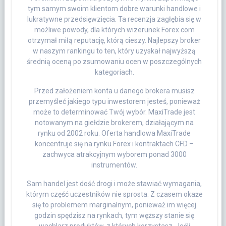
tym samym swoim klientom dobre warunki handlowe i
lukratywne przedsięwzięcia. Ta recenzja zagłębia się w
możliwe powody, dla których wizerunek Forex.com
otrzymał miłą reputację, którą cieszy. Najlepszy broker
w naszym rankingu to ten, który uzyskał najwyższą
średnią oceną po zsumowaniu ocen w poszczególnych
kategoriach.
Przed założeniem konta u danego brokera musisz
przemyśleć jakiego typu inwestorem jesteś, ponieważ
może to determinować Twój wybór. MaxiTrade jest
notowanym na giełdzie brokerem, działającym na
rynku od 2002 roku. Oferta handlowa MaxiTrade
koncentruje się na rynku Forex i kontraktach CFD –
zachwyca atrakcyjnym wyborem ponad 3000
instrumentów.
Sam handel jest dość drogi i może stawiać wymagania,
którym część uczestników nie sprosta. Z czasem okaże
się to problemem marginalnym, ponieważ im więcej
godzin spędzisz na rynkach, tym węższy stanie się