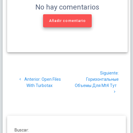
No hay comentarios
Añadir comentario
Navegación
Siguien
Siguiente:
de
Post
post:
Anterior:
Open Files
Горизонтальные
anterior:
With Turbotax
Объемы Для Mt4 Тут
entradas
Buscar: