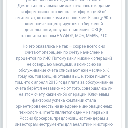
Деятельность компании заключалась в издании
информационного листка с информацией об
эмитентах, котировками и новостями. К концу 90-х,
компания концентрируется на биржевой
деятельности, получает лицензию ФКЦБ,
становится членом НАУФОР, МФБ, ММВБ, РТС.
Но это оказалось не так — скорее всего они
считают операцией по счёту начисление
процентов по ИИС. Потому как я никаких операций
не совершаю месяцами, а комиссию за
обслуживание счёта списывают ежемесячно. К
тому же, товарищ из отзыва выше, тоже пишет о
том, что с апреля 2015 года плата за обслуживание
счёта берётся независимо от того, совершались ли
на этом счету какие-либо операции. Ключевым
фактором успеха компании стала
ориентированность на внедрение инновационных
технологий. limefx является одним из первых в
России брокеров, предложивших трейдерам и
инвесторам инструменты для аналитики и историю