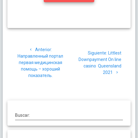
Navegación
Post
Anterior:
de
Siguiente
Siguiente:
Littlest
anterior:
Направленный портал
post:
Downpayment On line
первая медицинская
entradas
casino ️ Queensland
помощь – хороший
2021
показатель.
Buscar: