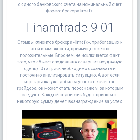
с одного банковского счета на номинальный счет
Форекс брокера limefx.
Finamtrade 9 01
Отзывы клиентов брокера «limefx», прибегавших к
этой возможности, преимущественно
положительные. Впрочем, не исключается факт
того, что объект следования совершит неудачную
сделку. Этот риск необходимо осознавать и
постоянно анализировать ситуацию. А вот если
игрок рынка уже добился успеха в качестве
трейдера, он может стать персонажем, за которым
следуют. Каждый подписчик будет приносить
некоторую сумму денег, вознаграждение за успех.