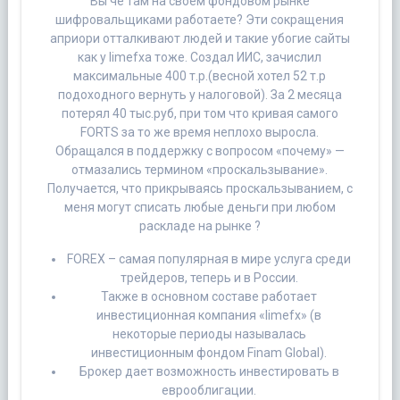
Вы че там на своем фондовом рынке
шифровальщиками работаете? Эти сокращения
априори отталкивают людей и такие убогие сайты
как у limefxа тоже. Создал ИИС, зачислил
максимальные 400 т.р.(весной хотел 52 т.р
подоходного вернуть у налоговой). За 2 месяца
потерял 40 тыс.руб, при том что кривая самого
FORTS за то же время неплохо выросла.
Обращался в поддержку с вопросом «почему» —
отмазались термином «проскальзывание».
Получается, что прикрываясь проскальзыванием, с
меня могут списать любые деньги при любом
раскладе на рынке ?
FOREX – самая популярная в мире услуга среди
трейдеров, теперь и в России.
Также в основном составе работает
инвестиционная компания «limefx» (в
некоторые периоды называлась
инвестиционным фондом Finam Global).
Брокер дает возможность инвестировать в
еврооблигации.