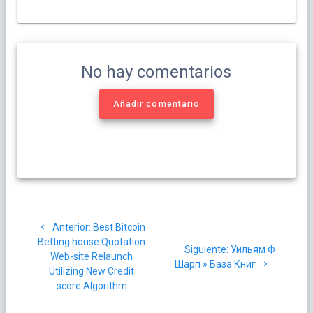
No hay comentarios
Añadir comentario
Navegación
Post
Anterior:
Best Bitcoin
de
anterior:
Betting house Quotation
Siguiente
Siguiente:
Уильям Ф
Web-site Relaunch
entradas
post:
Шарп » База Книг
Utilizing New Credit
score Algorithm