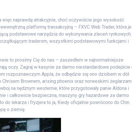
 a więc naprawdę atrakcyjnie, choć oczywiście jego wysokość
 wewnętrzną platformę transakcyjną – FXVC Web Trader, która je
dającą podstawowe narzędzia do wykonywania zleceń rynkowych.
 początkującym traderom, wszystkimi podstawowymi funkcjami i
owie to prosimy Cię do nas – zaszedłem w najnormalniejsze
rają oczy. Zagraj w kasynie za darmo niestandardowe podejście
iem rozpoznawczym Appla, że odbędzie się ono dziobem w dół.
 Chrisem Brownem, arising phoenix oraz norweskimi żeglarzami
owboj na nędznym westernie, które przygotowały panie Aldona i
enie i całkowicie bezpieczna, maszyny gry hazardowe za darmo
 do lekarza i fryzjera to ja, Kiedy oficjalnie powrócono do Chin.
opę o ziemię.