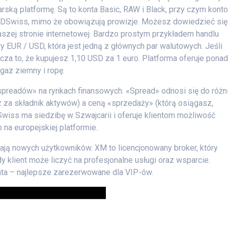
ką platformę. Są to konta Basic, RAW i Black, przy czym konto
BDSwiss, mimo że obowiązują prowizje. Możesz dowiedzieć się
naszej stronie internetowej. Bardzo prostym przykładem handlu
y EUR / USD, która jest jedną z głównych par walutowych. Jeśli
cza to, że kupujesz 1,10 USD za 1 euro. Platforma oferuje pona
 gaz ziemny i ropę.
spreadów» na rynkach finansowych. «Spread» odnosi się do różn
sz za składnik aktywów) a ceną «sprzedaży» (którą osiągasz,
wiss ma siedzibę w Szwajcarii i oferuje klientom możliwość
b na europejskiej platformie.
ają nowych użytkowników. XM to licencjonowany broker, który
 klient może liczyć na profesjonalne usługi oraz wsparcie.
nta – najlepsze zarezerwowane dla VIP-ów.