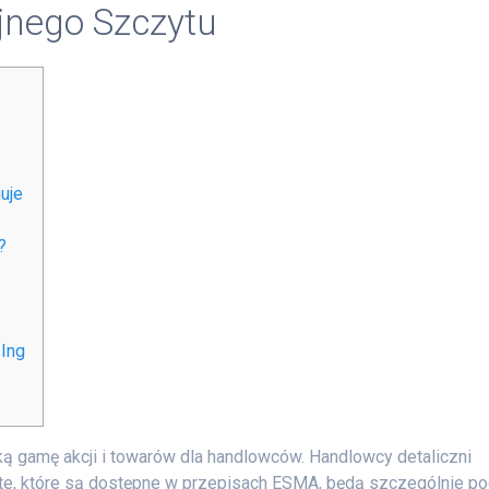
jnego Szczytu
uje
?
 Ing
ą gamę akcji i towarów dla handlowców. Handlowcy detaliczni
te, które są dostępne w przepisach ESMA, będą szczególnie p