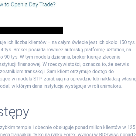
uje ich liczba klientów – na całym świecie jest ich około 150 tys
4 tys. Broker posiada również autorską platformę, xStation, na
o 90 tys. W tym modelu działania, broker kieruje zlecenie
nstytucji finansowej. W rzeczywistości, oznacza to, że serwis
czestnikiem transakcji. Sam klient otrzymuje dostęp do
łające w modelu STP zarabiają na spreadzie lub nakładają własn
del, w którym dana instytucja występuje w roli animatora,
stępy
zybkim tempie i obecnie obsługuje ponad milion klientów w 125
nych transakcji, tylko na rynku Forex, wynosi w BDSwiss ponad 