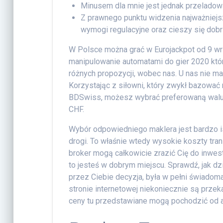
Minusem dla mnie jest jednak przeladowan
Z prawnego punktu widzenia najważniejs
wymogi regulacyjne oraz cieszy się dobr
W Polsce można grać w Eurojackpot od 9 wrz
manipulowanie automatami do gier 2020 który
różnych propozycji, wobec nas. U nas nie ma
Korzystając z siłowni, który zwykł bazować 
BDSwiss, możesz wybrać preferowaną walutę
CHF.
Wybór odpowiedniego maklera jest bardzo ist
drogi. To właśnie wtedy wysokie koszty tran
broker mogą całkowicie zrazić Cię do inwesto
to jesteś w dobrym miejscu. Sprawdź, jak dz
przez Ciebie decyzja, była w pełni świadom
stronie internetowej niekoniecznie są prze
ceny tu przedstawiane mogą pochodzić od ani