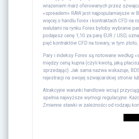
wrażeniem marż oferowanych przez szwajcars
«spreadem» RAW jest najpopularniejsze w 
więcej o handlu forex i kontraktach CFD na 
walutami na rynku Forex byłoby wybranie par
podajesz cenę 1,10 za parę EUR / USD, ozna
pięć kontraktów CFD na towary, w tym złoto,
Pary i indeksy Forex są notowane według «
między ceną kupna (czyli kwotą, jaką płaci
sprzedając). Jak sama nazwa wskazuje, BDS
rejestracji na swojej szwajcarskiej stronie lu
Atrakcyjne warunki handlowe wciąż przyciąg
spełnia najwyższe wymogi regulacyjne. Każdy
Zmienne stawki w zależności od rodzaju ko