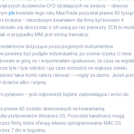
ajwiększych dostawców CFD działających na świecie – obecnie
szym
pln
kwartale tego roku MaxiTrade pozyskał prawie 83 tysią
orii brokera – rekordowym kwartałem dla firmy był bowiem 4
dowało się skorzystać z ich usług po raz pierwszy. ECN to mode
 jak w przypadku MM, jest stroną transakcji.
ny redaktorów dotyczące poszczególnych instrumentów
e powinny być podjęte indywidualnie, po ocenie ryzyka. U mnie
bowało w górę, no i wspomniałam opiekunowi, że czas na wypłat
e tyle i tyle odrobić i już czas wchodzić na większe stawki.
ecież takie konto należy ratować – i nigdy za darmo. Jeżeli jes
dolarów albo i więcej.
 pytaniem – jeśli odpowiedź będzie zadowalająca i wróci do
, a prawie 60 zostało skierowanych na kwarantannę.
e dla użytkowników Windows OS. Pozostali handlowcy mogą
rzez firmy, które oferują własne oprogramowanie MAC OS.
rzez 7 dni w tygodniu.