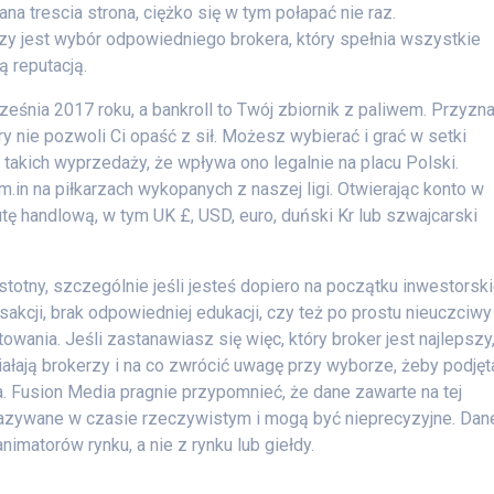
a trescia strona, ciężko się w tym połapać nie raz.
zy jest wybór odpowiedniego brokera, który spełnia wszystkie
ą reputacją.
eśnia 2017 roku, a bankroll to Twój zbiornik z paliwem. Przyzn
 nie pozwoli Ci opaść z sił. Możesz wybierać i grać w setki
 takich wyprzedaży, że wpływa ono legalnie na placu Polski.
m.in na piłkarzach wykopanych z naszej ligi. Otwierając konto w
 handlową, w tym UK £, USD, euro, duński Kr lub szwajcarski
otny, szczególnie jeśli jesteś dopiero na początku inwestorski
sakcji, brak odpowiedniej edukacji, czy też po prostu nieuczciwy
wania. Jeśli zastanawiasz się więc, który broker jest najlepszy
iałają brokerzy i na co zwrócić uwagę przy wyborze, żeby podjęt
a. Fusion Media pragnie przypomnieć, że dane zawarte na tej
kazywane w czasie rzeczywistym i mogą być nieprecyzyjne. Dane
matorów rynku, a nie z rynku lub giełdy.