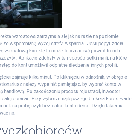
rekta wzrostowa zatrzymała się jak na razie na poziomie
ię ze wspomnianą wyżej strefą wsparcia . Jeśli popyt zdoła
yć wzrostową korektę to może to oznaczać powrót trendu
czyty . Aplikacje zdobyły w ten sposób setki maili, na które
tęp do kont umożliwił odpłatne śledzenie innych profili.
ściej zajmuje kilka minut. Po kliknięciu w odnośnik, w obrębie
stionariusz należy wypełnić pamiętając, by wybrać konto w
ę handlową. Po zakończeniu procesu rejestracji, inwestor
e dalej obracać. Przy wyborze najlepszego brokera Forex, warto
hunek na próbę czyli bezpłatne konto demo. Dzięki takiemu
wać np.
życzkobiorców