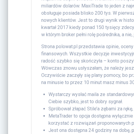
miliardów dolarów. MaxiTrade to jeden z n
obsługuje posiada blisko 200 tys. W pierw
nowych klientów. Jest to drugi wynik w hist
kwartał 2017 kiedy ponad 150 tysięcy zdecy
w którym broker pełni rolę pośrednika, a nie,
Strona polowat.pl przedstawia opinie, oce
finansowych. Wszystkie decyzje inwestycyjn
radość szybko się skończyła – konto poszy
Wówczas znowu usłyszałam, że należy jeszcz
Oczywiście zaczęły się plany pomocy, bo prz
na minusie to przez 10 minut masz minus 30 
Wystarczy wysłać maila ze standardowym
Ciebie szybko, jest to dobry sygnał.
Spróbował złapać Stile’a zębami za rękę
MetaTrader to opcja dostępna wyłączni
korzystać z rozwiązań proponowanych p
Jest ona dostępna 24 godziny na dobę, p