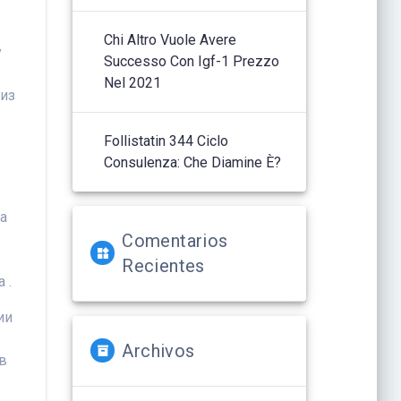
Chi Altro Vuole Avere
у
Successo Con Igf-1 Prezzo
Nel 2021
 из
Follistatin 344 Ciclo
Consulenza: Che Diamine È?
на
Comentarios
Recientes
 .
ии
Archivos
 в