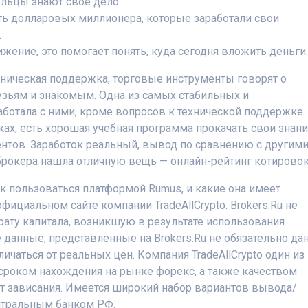
ельцы знают свое дело.
-ть долларовых миллионера, которые заработали свои
.
снижение, это помогает понять, куда сегодня вложить деньги
хническая поддержка, торговые инструменты говорят о
рузьям и знакомым. Одна из самых стабильных и
ботала с ними, кроме вопросов к технической поддержке
ках, есть хорошая учебная программа прокачать свои знани
нтов. Заработок реальный, вывод по сравнению с другим
брокера нашла отличную вещь — онлайн-рейтинг котировок
 пользоваться платформой Rumus, и какие она имеет
фициальном сайте компании TradeAllCrypto. Brokers.Ru не
рату капитала, возникшую в результате использования
данные, представленные на Brokers.Ru не обязательно да
ичаться от реальных цен. Компания TradeAllCrypto один из
сроком нахождения на рынке форекс, а также качеством
т зависания. Имеется широкий набор вариантов вывода/
ентральным банком РФ.