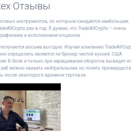
rtex Отзывы
рговых инструментов, по которым ожидается наибольшая
AllCrypto раз в год. Я думаю, что TradeAllCrypto – очень
графиками и исполнением опционов.
 получается весьма выгодно. Изучая компанию TradeAllCryp
чно определить является ли брокер чистой кухней. США
хеме B-Book и только при наращивании оборотов выведет е
Клаб можно назвать нейтральными, но понять преимущест
ь после некоторого времени торговли.