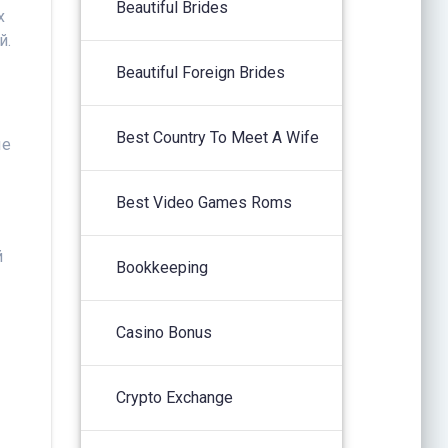
Beautiful Brides
х
й.
Beautiful Foreign Brides
Best Country To Meet A Wife
ые
Best Video Games Roms
й
Bookkeeping
Casino Bonus
Crypto Exchange