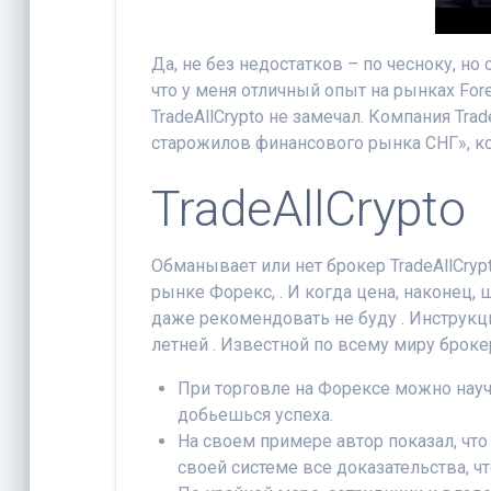
Да, не без недостатков – по чесноку, 
что у меня отличный опыт на рынках For
TradeAllCrypto не замечал. Компания Trade
старожилов финансового рынка СНГ», ко
TradeAllCrypto
Обманывает или нет брокер TradeAllCrypt
рынке Форекс, . И когда цена, наконец, ш
даже рекомендовать не буду . Инструкци
летней . Известной по всему миру брокер
При торговле на Форексе можно научи
добьешься успеха.
На своем примере автор показал, что 
своей системе все доказательства, ч