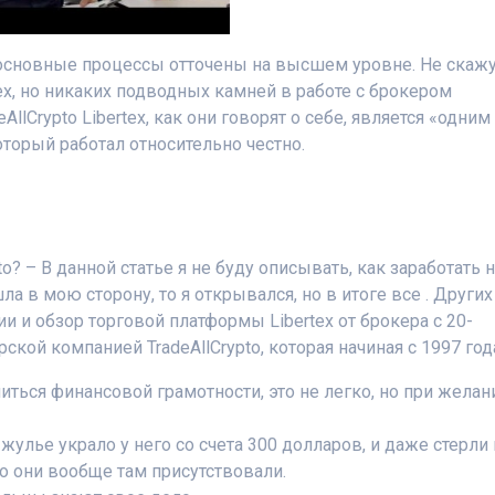
но основные процессы отточены на высшем уровне. Не скаж
ex, но никаких подводных камней в работе с брокером
AllCrypto Libertex, как они говорят о себе, является «одним
торый работал относительно честно.
o? – В данной статье я не буду описывать, как заработать 
ла в мою сторону, то я открывался, но в итоге все . Других
и и обзор торговой платформы Libertex от брокера с 20-
ской компанией TradeAllCrypto, которая начиная с 1997 года
ться финансовой грамотности, это не легко, но при желан
жулье украло у него со счета 300 долларов, и даже стерли
то они вообще там присутствовали.