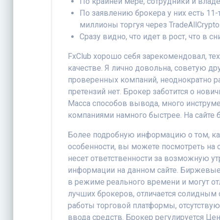
По крайней мере, сотрудники и влад
По заявлению брокера у них есть 11
миллионы торгуя через TradeAllCrypto
Сразу видно, что идет в рост, что в 
FxClub хорошо себя зарекомендовал, те
качестве. Я лично довольна, советую д
проверенных компаний, неоднократно ра
претензий нет. Брокер заботится о нович
Масса способов вывода, много инструме
компаниями намного быстрее. На сайте 
Более подробную информацию о том, как
особенности, вы можете посмотреть на о
несет ответственности за возможную ут
информации на данном сайте. Биржевые 
в режиме реального времени и могут отл
лучших брокеров, отличается солидным 
работы торговой платформы, отсутствую
ввода средств. Брокер регулируется Ц