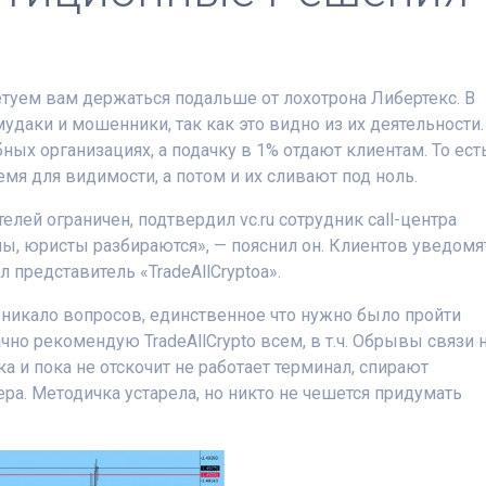
туем вам держаться подальше от лохотрона Либертекс. В
удаки и мошенники, так как это видно из их деятельности.
ных организациях, а подачку в 1% отдают клиентам. То ест
мя для видимости, а потом и их сливают под ноль.
елей ограничен, подтвердил vc.ru сотрудник call-центра
ы, юристы разбираются», — пояснил он. Клиентов уведомя
л представитель «TradeAllCryptoа».
никало вопросов, единственное что нужно было пройти
чно рекомендую TradeAllCrypto всем, в т.ч. Обрывы связи 
ка и пока не отскочит не работает терминал, спирают
ра. Методичка устарела, но никто не чешется придумать