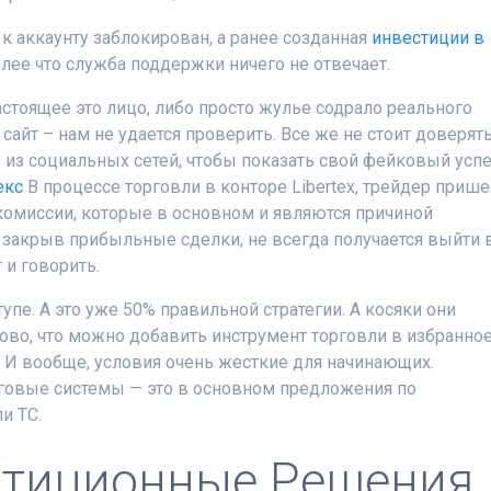
 к аккаунту заблокирован, а ранее созданная
инвестиции в
олее что служба поддержки ничего не отвечает.
стоящее это лицо, либо просто жулье содрало реального
сайт – нам не удается проверить. Все же не стоит доверят
 из социальных сетей, чтобы показать свой фейковый усп
екс
В процессе торговли в конторе Libertex, трейдер приш
комиссии, которые в основном и являются причиной
е закрыв прибыльные сделки, не всегда получается выйти 
 и говорить.
упе. А это уже 50% правильной стратегии. А косяки они
ово, что можно добавить инструмент торговли в избранное
. И вообще, условия очень жесткие для начинающих.
рговые системы — это в основном предложения по
и ТС.
стиционные Решения