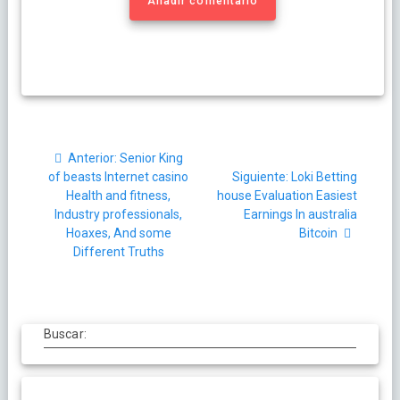
Añadir comentario
Navegación
Post
Anterior:
Senior King
de
anterior:
Siguiente
of beasts Internet casino
Siguiente:
Loki Betting
post:
Health and fitness,
house Evaluation Easiest
entradas
Industry professionals,
Earnings In australia
Hoaxes, And some
Bitcoin
Different Truths
Buscar: