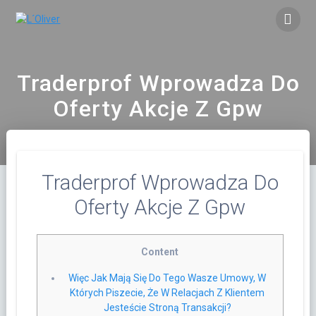
Saltar
al
contenido
Traderprof Wprowadza Do
Oferty Akcje Z Gpw
Traderprof Wprowadza Do
Oferty Akcje Z Gpw
Content
Więc Jak Mają Się Do Tego Wasze Umowy, W
Których Piszecie, Że W Relacjach Z Klientem
Jesteście Stroną Transakcji?