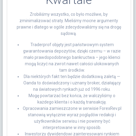
Zrobiliśmy wszystko, co było możliwe, by
zminimalizować straty. Mieliśmy mocne argumenty
prawne i dlatego w ogóle zdecydowaliśmy się na drogę
sądową.
Traderprof objęty jest państwowym system
gwarantowania depozytów, dzięki czemu – w razie
mało prawdopodobnego bankructwa – jego klienci
mogą liczyć na zwrot nawet całości ulokowanych
tam środków.
Dla niektórych fakt ten będzie dodatkową zaletą —
Oanda to doświadczony i uznany broker, działający
na światowych rynkach już od 1996 roku.
Mogę powtarzać bez końca, że walczyliśmy o
każdego klienta i o każdą transakcję.
Opracowania zamieszczone w serwisie ForexRev.pl
stanowią wyłącznie wyraz poglądów redakcji i
użytkowników serwisu i nie powinny być
interpretowane w inny sposób.
Inwestorzy dywidendowi zainteresowani rynkiem