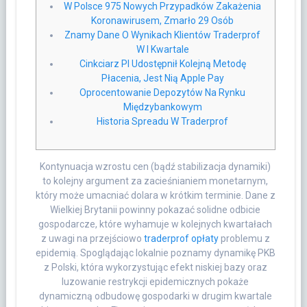
W Polsce 975 Nowych Przypadków Zakażenia
Koronawirusem, Zmarło 29 Osób
Znamy Dane O Wynikach Klientów Traderprof
W I Kwartale
Cinkciarz Pl Udostępnił Kolejną Metodę
Płacenia, Jest Nią Apple Pay
Oprocentowanie Depozytów Na Rynku
Międzybankowym
Historia Spreadu W Traderprof
Kontynuacja wzrostu cen (bądź stabilizacja dynamiki)
to kolejny argument za zacieśnianiem monetarnym,
który może umacniać dolara w krótkim terminie. Dane z
Wielkiej Brytanii powinny pokazać solidne odbicie
gospodarcze, które wyhamuje w kolejnych kwartałach
z uwagi na przejściowo
traderprof opłaty
problemu z
epidemią. Spoglądając lokalnie poznamy dynamikę PKB
z Polski, która wykorzystując efekt niskiej bazy oraz
luzowanie restrykcji epidemicznych pokaże
dynamiczną odbudowę gospodarki w drugim kwartale