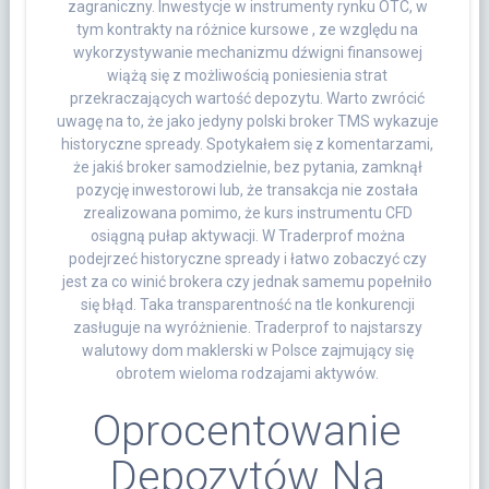
zagraniczny. Inwestycje w instrumenty rynku OTC, w
tym kontrakty na różnice kursowe , ze względu na
wykorzystywanie mechanizmu dźwigni finansowej
wiążą się z możliwością poniesienia strat
przekraczających wartość depozytu. Warto zwrócić
uwagę na to, że jako jedyny polski broker TMS wykazuje
historyczne spready. Spotykałem się z komentarzami,
że jakiś broker samodzielnie, bez pytania, zamknął
pozycję inwestorowi lub, że transakcja nie została
zrealizowana pomimo, że kurs instrumentu CFD
osiągną pułap aktywacji. W Traderprof można
podejrzeć historyczne spready i łatwo zobaczyć czy
jest za co winić brokera czy jednak samemu popełniło
się błąd. Taka transparentność na tle konkurencji
zasługuje na wyróżnienie. Traderprof to najstarszy
walutowy dom maklerski w Polsce zajmujący się
obrotem wieloma rodzajami aktywów.
Oprocentowanie
Depozytów Na