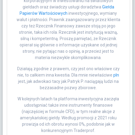
korporacyjnym w inwestowaniu na światowych
giełdach oraz świadczy usługi doradztwa
Giełda
Papierów Wartościowych
inwestycyjnego, wymiany
walut i płatności. Prawnik zaangażowany przez klienta
czy też Rzecznik Finansowy zawsze stoją po jego
stronie, taka ich rola. Rzecznik jest instytucją ważną,
silną i kompetentną. Proszę pamiętać, że Rzecznik
opierał się głównie o informacje uzyskane od jednej
strony, nie pytając nas o opinię, a przecież jest to
materia niezwykle skomplikowana.
Działają zgodnie z prawem, czy jest ono właściwe czy
nie, to całkiem inna kwestia. Dla mnie niewłaściwe
pln
jest, jak adwokaci tacy jak Patryk P. naciągają ludzi na
bezzasadne pozwy zbiorowe.
W kolejnych latach ta platforma inwestycyjna zaczęła
udostępniać także inne instrumenty finansowe
(najczęściej w formule CFD), w tym realne akcje z
amerykańskiej giełdy. Według promocji z 2021 roku
prowizja od ich obrotu wynosi 0%, podobnie jak w
konkurencyjnym Traderprof.