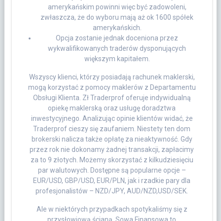
amerykańskim powinni więc być zadowoleni,
zwłaszcza, że do wyboru mają aż ok 1600 spółek
amerykańskich.
Opcja zostanie jednak doceniona przez
wykwalifikowanych traderów dysponujących
większym kapitałem.
Wszyscy klienci, którzy posiadają rachunek maklerski,
mogą korzystać z pomocy maklerów z Departamentu
Obsługi Klienta. Zł Traderprof oferuje indywidualną
opiekę maklerską oraz usługę doradztwa
inwestycyjnego. Analizując opinie klientów widać, że
Traderprof cieszy się zaufaniem. Niestety ten dom
brokerski nalicza także opłatę za nieaktywność. Gdy
przez rok nie dokonamy żadnej transakcji, zapłacimy
za to 9 złotych. Możemy skorzystać z kilkudziesięciu
par walutowych. Dostępne są popularne opcje –
EUR/USD, GBP/USD, EUR/PLN, jak i rzadkie pary dla
profesjonalistów – NZD/JPY, AUD/NZD,USD/SEK.
Ale w niektórych przypadkach spotykaliśmy się z
przysłowiową ścianą. Sowa Finansowa to