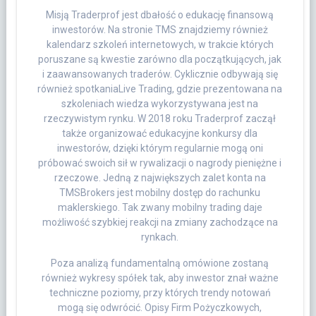
Misją Traderprof jest dbałość o edukację finansową
inwestorów. Na stronie TMS znajdziemy również
kalendarz szkoleń internetowych, w trakcie których
poruszane są kwestie zarówno dla początkujących, jak
i zaawansowanych traderów. Cyklicznie odbywają się
również spotkaniaLive Trading, gdzie prezentowana na
szkoleniach wiedza wykorzystywana jest na
rzeczywistym rynku. W 2018 roku Traderprof zaczął
także organizować edukacyjne konkursy dla
inwestorów, dzięki którym regularnie mogą oni
próbować swoich sił w rywalizacji o nagrody pieniężne i
rzeczowe. Jedną z największych zalet konta na
TMSBrokers jest mobilny dostęp do rachunku
maklerskiego. Tak zwany mobilny trading daje
możliwość szybkiej reakcji na zmiany zachodzące na
rynkach.
Poza analizą fundamentalną omówione zostaną
również wykresy spółek tak, aby inwestor znał ważne
techniczne poziomy, przy których trendy notowań
mogą się odwrócić. Opisy Firm Pożyczkowych,