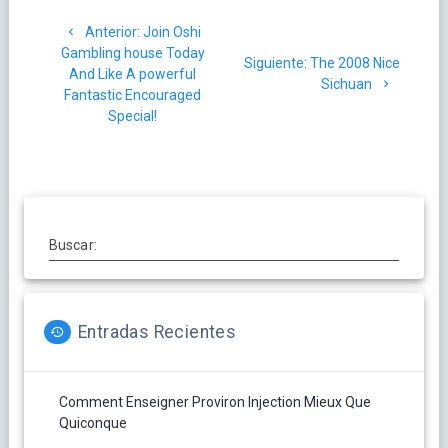
Navegación
Post
Anterior:
Join Oshi
de
anterior:
Gambling house Today
Siguiente
Siguiente:
The 2008 Nice
And Like A powerful
entradas
post:
Sichuan
Fantastic Encouraged
Special!
Buscar:
Entradas Recientes
Comment Enseigner Proviron Injection Mieux Que
Quiconque