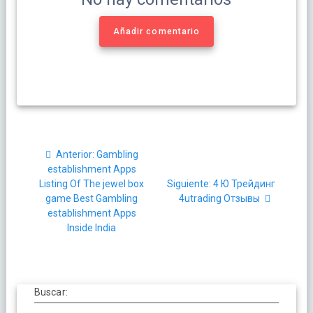
Añadir comentario
Navegación
Post
Anterior:
Gambling
de
anterior:
establishment Apps
Siguiente
Listing Of The jewel box
Siguiente:
4 Ю Трейдинг
entradas
post:
game Best Gambling
4utrading Отзывы
establishment Apps
Inside India
Buscar: