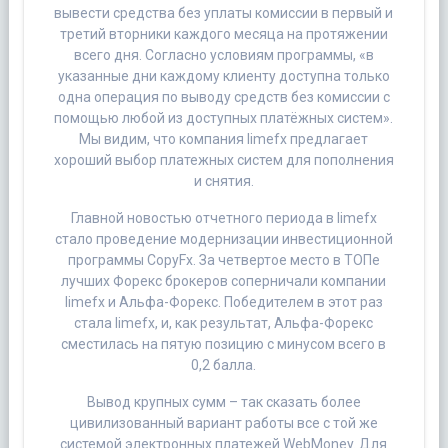
вывести средства без уплаты комиссии в первый и
третий вторники каждого месяца на протяжении
всего дня. Согласно условиям программы, «в
указанные дни каждому клиенту доступна только
одна операция по выводу средств без комиссии с
помощью любой из доступных платёжных систем».
Мы видим, что компания limefx предлагает
хороший выбор платежных систем для пополнения
и снятия.
Главной новостью отчетного периода в limefx
стало проведение модернизации инвестиционной
программы CopyFx. За четвертое место в ТОПе
лучших Форекс брокеров соперничали компании
limefx и Альфа-Форекс. Победителем в этот раз
стала limefx, и, как результат, Альфа-Форекс
сместилась на пятую позицию с минусом всего в
0,2 балла.
Вывод крупных сумм – так сказать более
цивилизованный вариант работы все с той же
системой электронных платежей WebMoney. Для