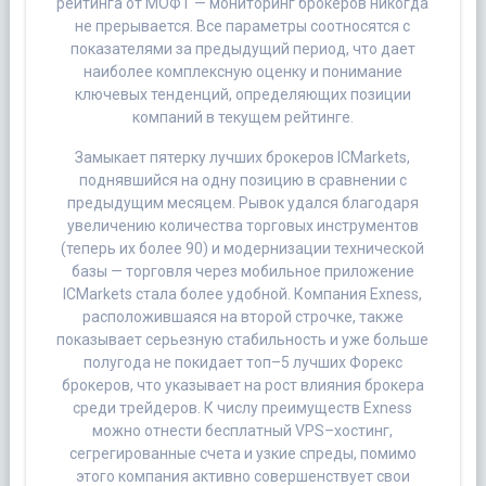
рейтинга от МОФТ — мониторинг брокеров никогда
не прерывается. Все параметры соотносятся с
показателями за предыдущий период, что дает
наиболее комплексную оценку и понимание
ключевых тенденций, определяющих позиции
компаний в текущем рейтинге.
Замыкает пятерку лучших брокеров ICMarkets,
поднявшийся на одну позицию в сравнении с
предыдущим месяцем. Рывок удался благодаря
увеличению количества торговых инструментов
(теперь их более 90) и модернизации технической
базы — торговля через мобильное приложение
ICMarkets стала более удобной. Компания Exness,
расположившаяся на второй строчке, также
показывает серьезную стабильность и уже больше
полугода не покидает топ–5 лучших Форекс
брокеров, что указывает на рост влияния брокера
среди трейдеров. К числу преимуществ Exness
можно отнести бесплатный VPS–хостинг,
сегрегированные счета и узкие спреды, помимо
этого компания активно совершенствует свои