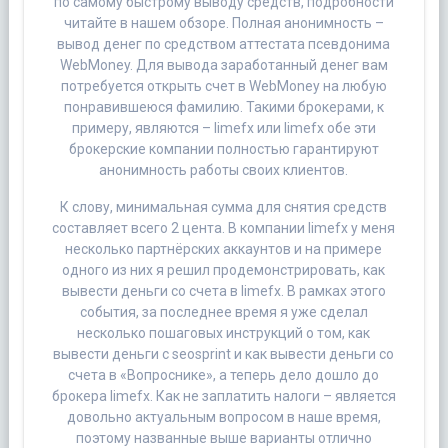
по самому быстрому выводу средств, подробности
читайте в нашем обзоре. Полная анонимность –
вывод денег по средством аттестата псевдонима
WebMoney. Для вывода заработанный денег вам
потребуется открыть счет в WebMoney на любую
понравившеюся фамилию. Такими брокерами, к
примеру, являются – limefx или limefx обе эти
брокерские компании полностью гарантируют
анонимность работы своих клиентов.
К слову, минимальная сумма для снятия средств
составляет всего 2 цента. В компании limefx у меня
несколько партнёрских аккаунтов и на примере
одного из них я решил продемонстрировать, как
вывести деньги со счета в limefx. В рамках этого
события, за последнее время я уже сделал
несколько пошаговых инструкций о том, как
вывести деньги с seosprint и как вывести деньги со
счета в «Вопроснике», а теперь дело дошло до
брокера limefx. Как не заплатить налоги – является
довольно актуальным вопросом в наше время,
поэтому названные выше варианты отлично