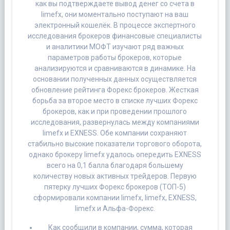
как вы подтверждаете вывод денег со счета в
limefx, они моментально поступают на ваш
электронный кошелёк. В процессе экспертного
исследования брокеров финансовые специалисты
и аналитики МОФТ изучают ряд важных
параметров работы брокеров, которые
анализируются и сравниваются в динамике. На
основании полученных данных осуществляется
обновление рейтинга Форекс брокеров. Жесткая
борьба за второе место в списке лучших Форекс
брокеров, как и при проведении прошлого
исследования, развернулась между компаниями
limefx и EXNESS. Обе компании сохраняют
стабильно высокие показатели торгового оборота,
однако брокеру limefx удалось опередить EXNESS
всего на 0,1 балла благодаря большему
количеству новых активных трейдеров. Первую
пятерку лучших Форекс брокеров (ТОП-5)
сформировали компании limefx, limefx, EXNESS,
limefx и Альфа-Форекс.
Как сообщили в компании, сумма, которая