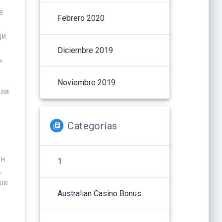
е
Febrero 2020
о
ди
Diciembre 2019
ь
Noviembre 2019
ала
Categorías
ен
1
,
ше
Australian Casino Bonus