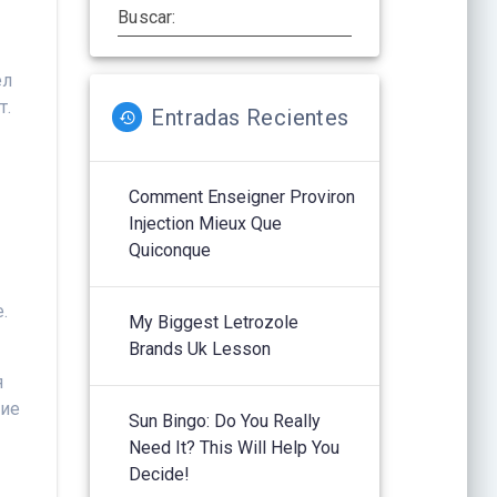
Buscar:
ел
т.
Entradas Recientes
Comment Enseigner Proviron
Injection Mieux Que
Quiconque
.
My Biggest Letrozole
Brands Uk Lesson
я
кие
Sun Bingo: Do You Really
Need It? This Will Help You
Decide!