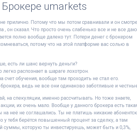
 Брокере umarkets
олне прилично. Потому что мы потом сравнивали и он смотр
, он сказал. Что просто очень слабенько все и не все даю
ается полно вообще далеко тут. Потери денег с брокером
 сомневаться, потому что на этой платформе вас солью в
ше, есть ли шанс вернуть деньги?
 легко распознает в шараге лохотрон.
а счет обучения, вообще там проходить не стал его.
брокера, ведь не все они одинаково заботливые и честные
ай, на спекуляции, именно рассчитывать. Но тоже знаете,
кции, их очень мало. Вообще у данного брокера есть така
ы на неё не соглашались. Ты не платишь никакие абонентс
Но у тебя берётся повышенный процент за сделку, а там
той суммы, которую ты инвестируешь, может быть и 0,3%,