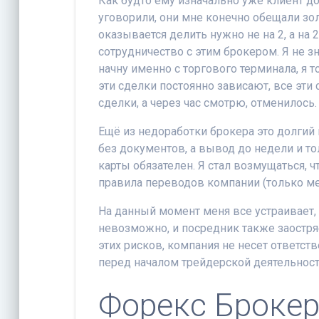
Как будто ему изначально уже клиент до
уговорили, они мне конечно обещали зол
оказывается делить нужно не на 2, а на 
сотрудничество с этим брокером. Я не зн
начну именно с торгового терминала, я т
эти сделки постоянно зависают, все эт
сделки, а через час смотрю, отменилось.
Ещё из недоработки брокера это долгий
без документов, а вывод до недели и тол
карты обязателен. Я стал возмущаться, ч
правила переводов компании (только ме
На данный момент меня все устраивает, а
невозможно, и посредник также заостряе
этих рисков, компания не несет ответст
перед началом трейдерской деятельност
Форекс Брокер