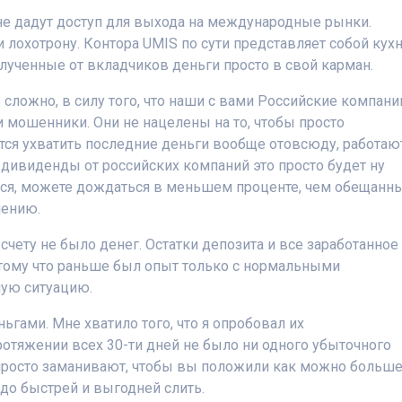
 не дадут доступ для выхода на международные рынки.
 лохотрону. Контора UMIS по сути представляет собой кух
олученные от вкладчиков деньги просто в свой карман.
 сложно, в силу того, что наши с вами Российские компани
 мошенники. Они не нацелены на то, чтобы просто
тся ухватить последние деньги вообще отовсюду, работаю
ь дивиденды от российских компаний это просто будет ну
ься, можете дождаться в меньшем проценте, чем обещанны
лению.
 счету не было денег. Остатки депозита и все заработанное
отому что раньше был опыт только с нормальными
ную ситуацию.
гами. Мне хватило того, что я опробовал их
ротяжении всех 30-ти дней не было ни одного убыточного
 просто заманивают, чтобы вы положили как можно больш
здо быстрей и выгодней слить.