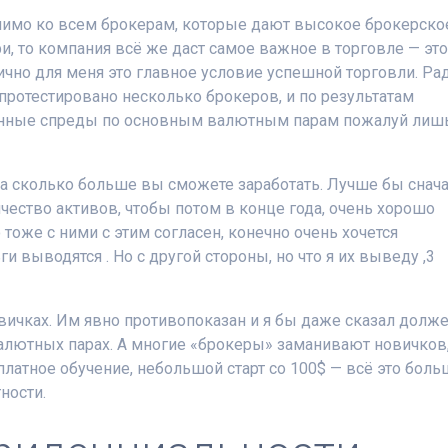
енимо ко всем брокерам, которые дают высокое брокерско
и, то компания всё же даст самое важное в торговле — эт
ично для меня это главное условие успешной торговли. Ра
протестировано несколько брокеров, и по результатам
ренные спреды по основным валютным парам пожалуй лиш
 на сколько больше вы сможете заработать. Лучше бы снач
ество активов, чтобы потом в конце года, очень хорошо
тоже с ними с этим согласен, конечно очень хочется
ги выводятся . Но с другой стороны, но что я их выведу ,3
вичках. Им явно противопоказан и я бы даже сказал долж
алютных парах. А многие «брокеры» заманивают новичков
латное обучение, небольшой старт со 100$ — всё это боль
ности.