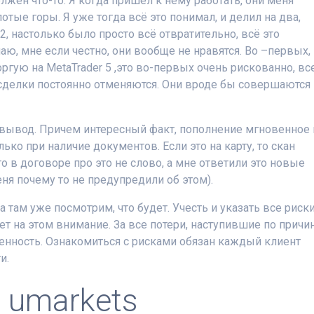
лжен что-то. Я когда пришёл к нему работать, они меня
отые горы. Я уже тогда всё это понимал, и делил на два,
22, настолько было просто всё отвратительно, всё это
аю, мне если честно, они вообще не нравятся. Во –первых,
оргую на MetaTrader 5 ,это во-первых очень рискованно, вс
и сделки постоянно отменяются. Они вроде бы совершаются
 вывод. Причем интересный факт, пополнение мгновенное 
ько при наличие документов. Если это на карту, то скан
то в договоре про это не слово, а мне ответили это новые
ня почему то не предупредили об этом).
 там уже посмотрим, что будет. Учесть и указать все риск
т на этом внимание. За все потери, наступившие по причи
венность. Ознакомиться с рисками обязан каждый клиент
и.
 umarkets