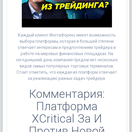
Каждый клиент ИнстаФорекс имеет возможность
выбора платформы, которая в большей степени
отвечает интересам и предпочтениям трейдера в
работе на мировых финансовых площадках. На
сегодняшний день компания предлагает несколько
видов самых популярных торговых терминалов.
Стоит отметить, что каждая из платформ отвечает
за реализацию разных задач трейдера.
Комментария:
Платформа
XCritical За И
Против Новой