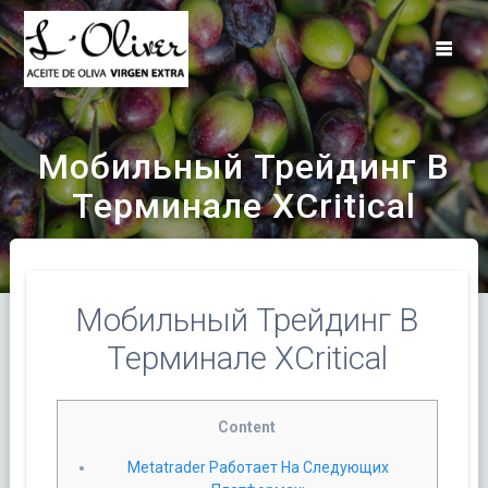
Saltar
al
contenido
Мобильный Трейдинг В
Терминале XCritical
Мобильный Трейдинг В
Терминале XCritical
Content
Metatrader Работает На Следующих