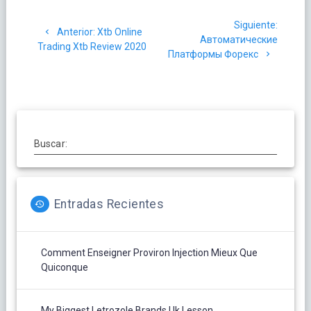
Navegación
Siguien
Siguiente:
de
Post
Anterior:
Xtb Online
post:
Автоматические
anterior:
Trading Xtb Review 2020
Платформы Форекс
entradas
Buscar:
Entradas Recientes
Comment Enseigner Proviron Injection Mieux Que
Quiconque
My Biggest Letrozole Brands Uk Lesson