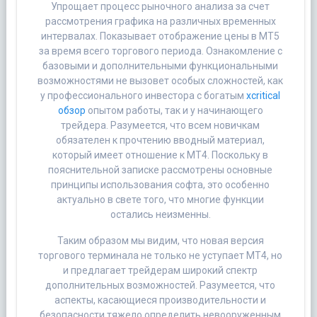
Упрощает процесс рыночного анализа за счет
рассмотрения графика на различных временных
интервалах. Показывает отображение цены в MT5
за время всего торгового периода. Ознакомление с
базовыми и дополнительными функциональными
возможностями не вызовет особых сложностей, как
у профессионального инвестора с богатым
xcritical
обзор
опытом работы, так и у начинающего
трейдера. Разумеется, что всем новичкам
обязателен к прочтению вводный материал,
который имеет отношение к МТ4. Поскольку в
пояснительной записке рассмотрены основные
принципы использования софта, это особенно
актуально в свете того, что многие функции
остались неизменны.
Таким образом мы видим, что новая версия
торгового терминала не только не уступает МТ4, но
и предлагает трейдерам широкий спектр
дополнительных возможностей. Разумеется, что
аспекты, касающиеся производительности и
безопасности тяжело определить невооруженным