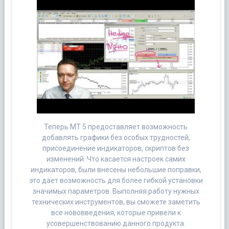
Теперь МТ 5 предоставляет возможность
добавлять графики без особых трудностей,
присоединение индикаторов, скриптов без
изменений. Что касается настроек самих
индикаторов, были внесены небольшие поправки,
это дает возможность для более гибкой установки
значимых параметров. Выполняя работу нужных
технических инструментов, вы сможете заметить
все нововведения, которые привели к
усовершенствованию данного продукта.